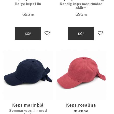
Beige keps i lin
Randig keps med rundad
skärm
695
695
KR
KR
KÖP
KÖP
Lägg till i favoriter
Lägg til
Keps marinblå
Keps rosalina
m.rosa
Sommarkeps i lin med