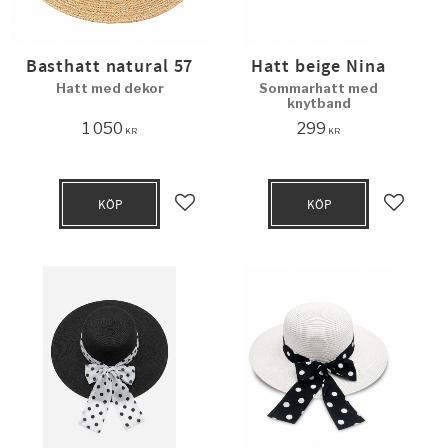
Basthatt natural 57
Hatt beige Nina
Hatt med dekor
Sommarhatt med
knytband
1 050
299
KR
KR
KÖP
KÖP
Lägg till i favoriter
Lägg til