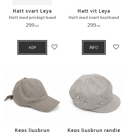
Hatt svart Leya
Hatt vit Leya
Hatt med prickigt band
Hatt med svart knytband
299
299
KR
KR
KÖP
INFO
Lägg till i favoriter
Lägg til
Keps ljusbrun
Keps ljusbrun randig