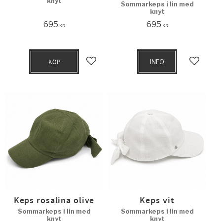
knyt
Sommarkeps i lin med
knyt
695
695
KR
KR
KÖP
INFO
Lägg till i favoriter
Lägg til
Keps rosalina olive
Keps vit
Sommarkeps i lin med
Sommarkeps i lin med
knyt
knyt