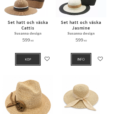
Set hatt och väska
Set hatt och väska
Cattis
Jasmine
Susanna design
Susanna design
599
599
KR
KR
KÖP
INFO
Lägg till i favoriter
Lägg til