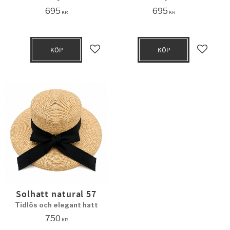
695
695
KR
KR
KÖP
KÖP
Lägg till i favoriter
Lägg til
Solhatt natural 57
Tidlös och elegant hatt
750
KR