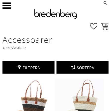
how_to_reg
Mina sidor
Meny
FAVORI
KUND
Accessoarer
ACCESSOARER
FILTRERA
SORTERA