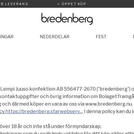
BB LEVERANS
✓ ÖPPET KÖP
INGAR
NEDERDELAR
FEST
an Lempi Juuso konfektion AB 556477-2670 (”bredenberg”) oc
 kontaktuppgifter och övrig information om Bolaget framgår
 och därmed köper en vara av oss via www.bredenberg.nu.
icy
https://bredenberg.starwebserv...
. I denna policy kan du
ver 18 år och inte stå under förmyndarskap.
 ändringar som du godkände vid tiden för ditt köp gäller all