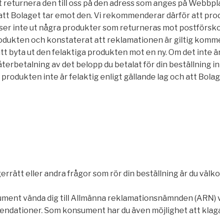
 returnera den till oss på den adress som anges på Webbpl
t att Bolaget tar emot den. Vi rekommenderar därför att pro
ser inte ut några produkter som returneras mot postförskot
ukten och konstaterat att reklamationen är giltig kommer vi
att byta ut den felaktiga produkten mot en ny. Om det inte
återbetalning av det belopp du betalat för din beställning 
produkten inte är felaktig enligt gällande lag och att Bolage
errätt eller andra frågor som rör din beställning är du väl
ment vända dig till Allmänna reklamationsnämnden (ARN) 
endationer. Som konsument har du även möjlighet att klaga 