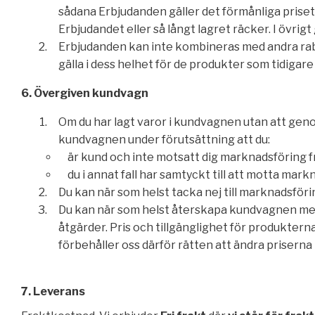
sådana Erbjudanden gäller det förmånliga priset
Erbjudandet eller så långt lagret räcker. I övrigt 
Erbjudanden kan inte kombineras med andra rabat
gälla i dess helhet för de produkter som tidigar
6. Övergiven kundvagn
Om du har lagt varor i kundvagnen utan att genom
kundvagnen under förutsättning att du:
är kund och inte motsatt dig marknadsföring fr
du i annat fall har samtyckt till att motta mark
Du kan när som helst tacka nej till marknadsförin
Du kan när som helst återskapa kundvagnen med 
åtgärder. Pris och tillgänglighet för produktern
förbehåller oss därför rätten att ändra priserna
7. Leverans