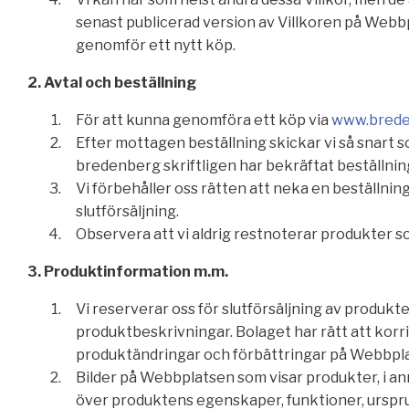
senast publicerad version av Villkoren på Webbpl
genomför ett nytt köp.
2. Avtal och beställning
För att kunna genomföra ett köp via
www.brede
Efter mottagen beställning skickar vi så snart s
bredenberg skriftligen har bekräftat beställnin
Vi förbehåller oss rätten att neka en beställning
slutförsäljning.
Observera att vi aldrig restnoterar produkter som 
3. Produktinformation m.m.
Vi reserverar oss för slutförsäljning av produkt
produktbeskrivningar. Bolaget har rätt att kor
produktändringar och förbättringar på Webbpl
Bilder på Webbplatsen som visar produkter, i a
över produktens egenskaper, funktioner, urspru