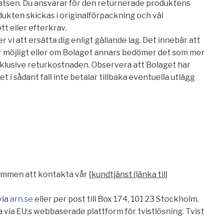
atsen. Du ansvarar för den returnerade produktens
dukten skickas i originalförpackning och väl
t eller efterkrav.
 att ersätta dig enligt gällande lag. Det innebär att
 är möjligt eller om Bolaget annars bedömer det som mer
inklusive returkostnaden. Observera att Bolaget har
t i sådant fall inte betalar tillbaka eventuella utlägg
kommen att kontakta vår [
kundtjänst (länka till
via
arn.se
eller per post till Box 174, 101 23 Stockholm.
via EU:s webbaserade plattform för tvistlösning. Tvist