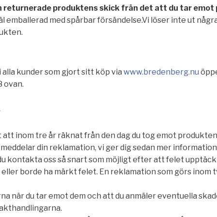
 returnerade produktens skick från det att du tar emot pr
 emballerad med spårbar försändelse.Vi löser inte ut någr
dukten.
alla kunder som gjort sitt köp via
www.bredenberg.nu
öppe
8 ovan.
r
tt att inom tre år räknat från den dag du tog emot produkte
eddelar din reklamation, vi ger dig sedan mer information 
u kontakta oss så snart som möjligt efter att felet upptäck
kt eller borde ha märkt felet. En reklamation som görs inom 
 när du tar emot dem och att du anmäler eventuella skador
rakthandlingarna.