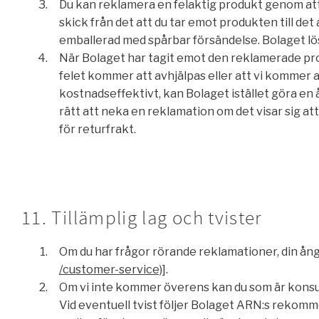
Du kan reklamera en felaktig produkt genom att
skick från det att du tar emot produkten till de
emballerad med spårbar försändelse. Bolaget lö
När Bolaget har tagit emot den reklamerade prod
felet kommer att avhjälpas eller att vi kommer 
kostnadseffektivt, kan Bolaget istället göra en 
rätt att neka en reklamation om det visar sig att 
för returfrakt.
11. Tillämplig lag och tvister
Om du har frågor rörande reklamationer, din ång
/customer-service)
].
Om vi inte kommer överens kan du som är konsu
Vid eventuell tvist följer Bolaget ARN:s rekomm