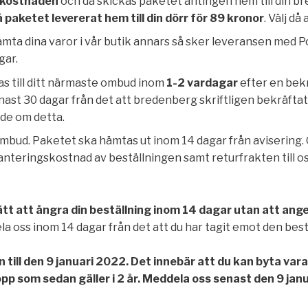
ktkostnaden
och då skickas paketet antingen hem till din b
å paketet levererat hem till din dörr för 89 kronor
. Välj då
mta dina varor i vår butik annars så sker leveransen med Pos
gar.
as till ditt närmaste ombud inom
1-2 vardagar
efter en bekr
enast 30 dagar från det att bredenberg skriftligen bekräft
nde om detta.
tt ombud. Paketet ska hämtas ut inom 14 dagar från aviserin
anteringskostnad av beställningen samt returfrakten till oss.
ätt att ångra din beställning inom 14 dagar utan att ang
ela oss inom 14 dagar från det att du har tagit emot den best
 till den 9 januari 2022. Det innebär att du kan byta var
opp som sedan gäller i 2 år. Meddela oss senast den 9 janu