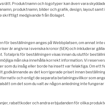
vsrätt. Produktnamn och logotyper kan även vara skyddade 
manamn, produktnamn, bilder och grafik, design, layout samt
e skriftligt medgivande från Bolaget.
kten för beställningen anges på Webbplatsen, om annat inte
riser är angivna i svenska kronor (SEK) och inkluderar gäll
. Totalpris för beställningen visas innan du slutför beställ
 möjliga mån ska innehålla korrekt information. Vi reserver
er som du insåg eller borde ha insett var felaktiga. Om ett f
lt godkännande av det korrigerade priset innan beställni
lternativ och enligt de separata betalningsvillkor som ange
talsätt om det som du valt av någon anledning inte fungerar vi
njer, rabattkoder och andra erbjudanden för olika produkte