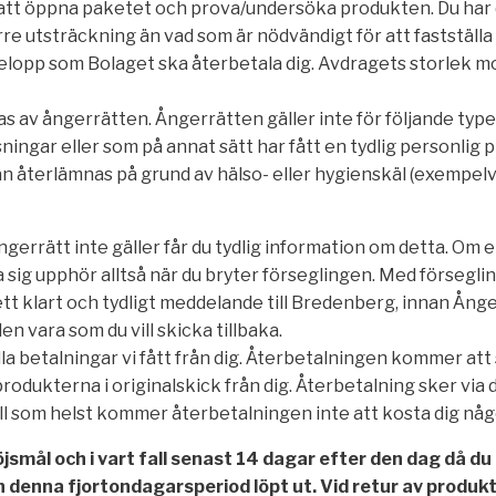
t att öppna paketet och prova/undersöka produkten. Du har 
re utsträckning än vad som är nödvändigt för att fastställ
belopp som Bolaget ska återbetala dig. Avdragets storlek
s av ångerrätten. Ångerrätten gäller inte för följande type
sningar eller som på annat sätt har fått en tydlig personlig p
n återlämnas på grund av hälso- eller hygienskäl (exempelv
gerrätt inte gäller får du tydlig information om detta. Om e
a sig upphör alltså när du bryter förseglingen. Med försegl
ett klart och tydligt meddelande till Bredenberg, innan Ånger
 vara som du vill skicka tillbaka.
la betalningar vi fått från dig. Återbetalningen kommer att s
odukterna i originalskick från dig. Återbetalning sker via d
all som helst kommer återbetalningen inte att kosta dig någ
öjsmål och i vart fall senast 14 dagar efter den dag då d
an denna fjortondagarsperiod löpt ut. Vid retur av produ