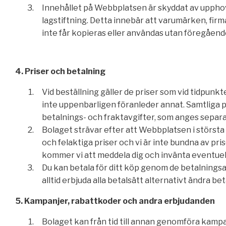
Innehållet på Webbplatsen är skyddat av uppho
lagstiftning. Detta innebär att varumärken, fir
inte får kopieras eller användas utan föregåend
4. Priser och betalning
Vid beställning gäller de priser som vid tidpun
inte uppenbarligen föranleder annat. Samtliga p
betalnings- och fraktavgifter, som anges separat
Bolaget strävar efter att Webbplatsen i största
och felaktiga priser och vi är inte bundna av pris
kommer vi att meddela dig och invänta eventuel
Du kan betala för ditt köp genom de betalningsa
alltid erbjuda alla betalsätt alternativt ändra be
5. Kampanjer, rabattkoder och andra erbjudanden
Bolaget kan från tid till annan genomföra kampa