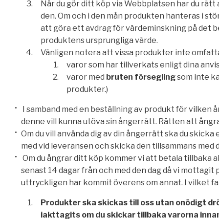
När du gör ditt köp via Webbplatsen har du rät
den. Om och i den mån produkten hanteras i stör
att göra ett avdrag för värdeminskning på det 
produktens ursprungliga värde.
Vänligen notera att vissa produkter inte omfatta
varor som har tillverkats enligt dina anvi
varor med
bruten försegling
som inte ka
produkter.)
I samband med en beställning av produkt för vilken ån
denne vill kunna utöva sin ångerrätt. Rätten att ångr
Om du vill använda dig av din ångerrätt ska du skicka 
med vid leveransen och skicka den tillsammans med den
Om du ångrar ditt köp kommer vi att betala tillbaka al
senast 14 dagar från och med den dag då vi mottagit pr
uttryckligen har kommit överens om annat. I vilket f
Produkter ska skickas till oss utan onödigt dr
iakttagits om du skickar tillbaka varorna inn