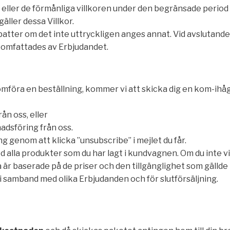
 eller de förmånliga villkoren under den begränsade period
gäller dessa Villkor.
ter om det inte uttryckligen anges annat. Vid avslutande e
e omfattades av Erbjudandet.
föra en beställning, kommer vi att skicka dig en kom-ihåg-
ån oss, eller
nadsföring från oss.
g genom att klicka ”unsubscribe” i mejlet du får.
alla produkter som du har lagt i kundvagnen. Om du inte v
a är baserade på de priser och den tillgänglighet som gälld
 i samband med olika Erbjudanden och för slutförsäljning.