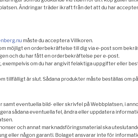
atsen. Ändringar träder ikraft från det att du har acceptera
nberg.nu
måste du acceptera Villkoren.
om möjligt en orderbekräftelse till dig via e-post som bekrä
gen och du har fått en orderbekräftelse per e-post.
, exempelvis om du har angivit felaktiga uppgifter eller bes
tillfälligt är slut. Sådana produkter måste beställas om på ny
er samt eventuella bild- eller skrivfel på Webbplatsen, i a
rigera sådana eventuella fel, ändra eller uppdatera infor
atsen.
nnonser och annat marknadsföringsmaterial ska uteslutande 
ng eller någon garanti. Bolaget ansvarar inte för informa