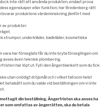
dock inte rätt att använda produkten, endast prova
a dess egenskaper eller funktion, har Bredenberg rätt
 motsvarar produktens värdeminskning jämfört med
r av produkter:
rägel;
is strumpor, underkläder, badkläder, kosmetiska
n vara har förseglats får du inte bryta förseglingen om
ing avses även teknisk plombering.
fristen har löpt ut. Fyll i den ångerblankett som du fick
ke utan onödigt dröjsmål och i vilket fall som helst
et betalsätt som du valde vid beställningen om vi inte
ot.
u mottagit din beställning. Ångerfristen ska anses ha
kter som omfattas av ångerrätten, ska du betala