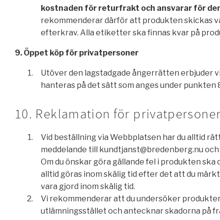
kostnaden för returfrakt och ansvarar för den
rekommenderar därför att produkten skickas väl
efterkrav. Alla etiketter ska finnas kvar på pro
9. Öppet köp för privatpersoner
Utöver den lagstadgade ångerrätten erbjuder vi 
hanteras på det sätt som anges under punkten 
10. Reklamation för privatpersone
Vid beställning via Webbplatsen har du alltid rä
meddelande till kundtjanst@bredenberg.nu och m
Om du önskar göra gällande fel i produkten ska d
alltid göras inom skälig tid efter det att du mär
vara gjord inom skälig tid.
Vi rekommenderar att du undersöker produkterna
utlämningsstället och antecknar skadorna på f