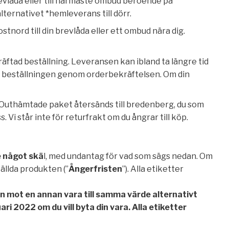
revlåda eller till närmaste ombud beroende på
 alternativet *hemleverans till dörr.
tnord till din brevlåda eller ett ombud nära dig.
äftad beställning. Leveransen kan ibland ta längre tid
at beställningen genom orderbekräftelsen. Om din
g. Outhämtade paket återsänds till bredenberg, du som
 Vi står inte för returfrakt om du ångrar till köp.
e något skä
l, med undantag för vad som sägs nedan. Om
ällda produkten (”
Ångerfristen
”). Alla etiketter
an mot en annan vara till samma värde alternativt
ari 2022 om du vill byta din vara. Alla etiketter