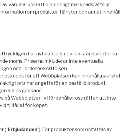
av varumärkesrätt eller enligt marknadsrättslig
 information om produkter, tjänster och annat innehåll
 uttryckligen har avtalats eller om omständigheterna
ande moms. Priserna inkluderar inte eventuella
ningen och i orderbekräftelsen.
ar oss dock för att Webbplatsen kan innehålla skrivfel
elaktigt pris har angetts för en beställd produkt,
ngen anses godkänd.
s på Webbplatsen. Vi förbehåller oss rätten att inte
d tillfället för köpet.
r (”
Erbjudanden
”). För produkter som omfattas av