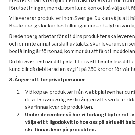
Fraktkostnad. Vi erbjuder
Fri frakt
där
vi står för fra
förutsettningar, men du som kund kan också välja att
f
Vi levererar produkter inom Sverige. Du kan välja att hä
Bredenberg skickar beställningar under helgfria varda
Bredenberg arbetar för att dina produkter ska leverer
och om inte annat särskilt avtalats, sker leveransen s
beställning är försenad, kommer du att få ett meddela
Du blir aviserad när ditt paket finns att hämta hos di
kund blir då debiterad en avgift på 250 kronor för vår h
8. Ångerrätt för privatpersoner
Vid köp av produkter från webbplatsen har du
r
du vill använda dig av din ångerrätt ska du medd
ska finnas kvar på produkten.
Under december så har vi förlängt bytesrätten
välja ett tillgodokvitto hos oss på aktuellt bel
ska finnas kvar på produkten.