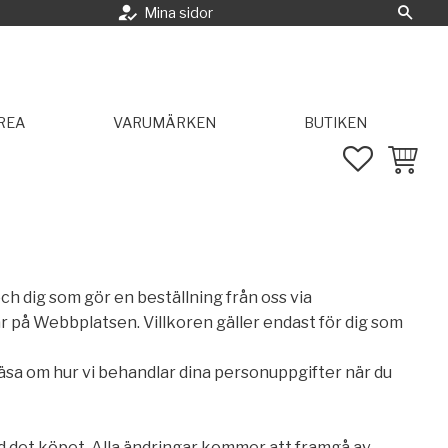
how_to_reg
Mina sidor
Sök
REA
VARUMÄRKEN
BUTIKEN
FAVORITE
KUNDVA
h dig som gör en beställning från oss via
 på Webbplatsen. Villkoren gäller endast för dig som
 läsa om hur vi behandlar dina personuppgifter när du
tid det köpet. Alla ändringar kommer att framgå av