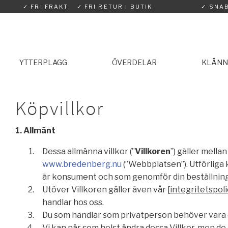
✓ FRI FRAKT
✓ FRI RETUR I BUTIK
✓ SNA
YTTERPLAGG
ÖVERDELAR
KLÄNN
Köpvillkor
1. Allmänt
Dessa allmänna villkor (”
Villkoren
”) gäller mell
www.bredenberg.nu
(”Webbplatsen”). Utförliga
är konsument och som genomför din beställning
Utöver Villkoren gäller även vår [
integritetspol
handlar hos oss.
Du som handlar som privatperson behöver vara ö
Vi kan när som helst ändra dessa Villkor, men de