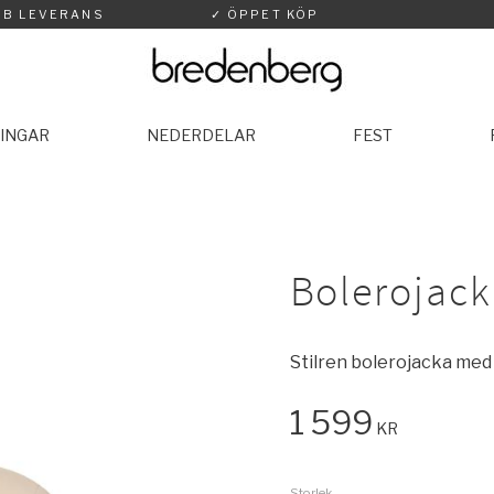
BB LEVERANS
✓ ÖPPET KÖP
INGAR
NEDERDELAR
FEST
Bolerojack
Stilren bolerojacka med
1 599
KR
Storlek