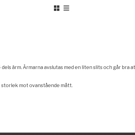
Rutnätsvy
Listvy
dels ärm. Ärmarna avslutas med en liten slits och går bra at
je storlek mot ovanstående mått.