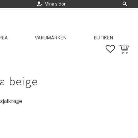
how_to_reg
Mina sidor
Sök
REA
VARUMÄRKEN
BUTIKEN
FAVORITE
KUNDVA
a beige
 sjalkrage