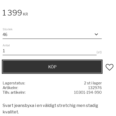
1 399
KR
Storlek
Antal
st
KÖP
Lägg t
Lagerstatus
2 st i lager
Artikelnr
132976
Tillv. artikelnr
10301-194-990
Svart jeansbyxa i en väldigt stretchig men stadig
kvalitet.