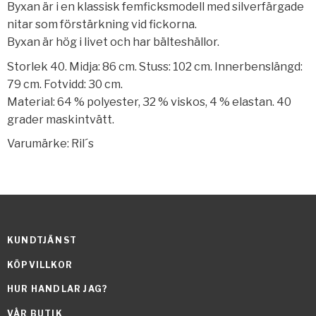
Byxan är i en klassisk femficksmodell med silverfärgade
nitar som förstärkning vid fickorna.
Byxan är hög i livet och har bälteshällor.
Storlek 40. Midja: 86 cm. Stuss: 102 cm. Innerbenslängd:
79 cm. Fotvidd: 30 cm.
Material: 64 % polyester, 32 % viskos, 4 % elastan. 40
grader maskintvätt.
Varumärke: Ril´s
KUNDTJÄNST
KÖPVILLKOR
HUR HANDLAR JAG?
VÅR BUTIK