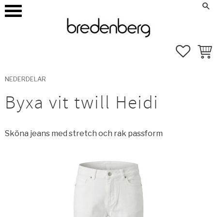
how_to_reg
Mina sidor
Meny
FAVORI
KUND
NEDERDELAR
Byxa vit twill Heidi
Sköna jeans med stretch och rak passform