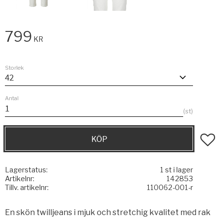
799
KR
Storlek
Antal
st
KÖP
Lägg t
Lagerstatus
1 st i lager
Artikelnr
142853
Tillv. artikelnr
110062-001-r
En skön twilljeans i mjuk och stretchig kvalitet med rak