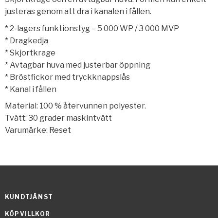
justeras genom att dra i kanalen i fållen.
* 2-lagers funktionstyg – 5 000 WP / 3 000 MVP
* Dragkedja
* Skjortkrage
* Avtagbar huva med justerbar öppning
* Bröstfickor med tryckknappslås
* Kanal i fållen
Material: 100 % återvunnen polyester.
Tvätt: 30 grader maskintvätt
Varumärke: Reset
KUNDTJÄNST
KÖPVILLKOR