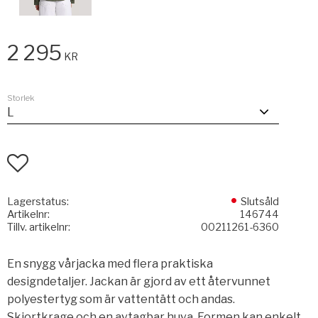
2 295
KR
Storlek
Lägg till i favoriter
Lagerstatus
Slutsåld
Artikelnr
146744
Tillv. artikelnr
00211261-6360
En snygg vårjacka med flera praktiska
designdetaljer. Jackan är gjord av ett återvunnet
polyestertyg som är vattentätt och andas.
Skjortkrage och en avtagbar huva. Formen kan enkelt