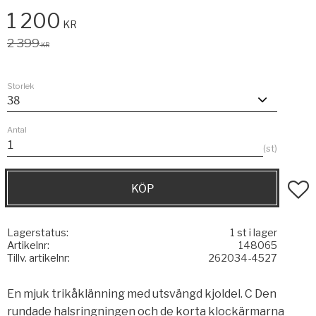
Nedsatt pris:
1 200
KR
Ordinarie pris:
2 399
KR
Storlek
Antal
st
KÖP
Lägg t
Lagerstatus
1 st i lager
Artikelnr
148065
Tillv. artikelnr
262034-4527
En mjuk trikåklänning med utsvängd kjoldel. C Den
rundade halsringningen och de korta klockärmarna