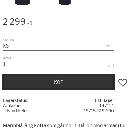
2 299
KR
Storlek
Antal
st
KÖP
Lägg t
Lagerstatus
1 st i lager
Artikelnr
147114
Tillv. artikelnr
19715-319-390
Marinblå lång kofta som går ner till låren med ärmar i full