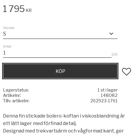
1 795
KR
Storlek
Antal
st
KÖP
Lägg t
Lagerstatus
1 st i lager
Artikelnr
148082
Tillv. artikelnr
262923-1761
Denna fin stickade bolero-koftan i viskosblandning är
ett lätt lager med förfinad detalj.
Designad med trekvartsärm och vågformad kant, ger