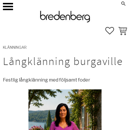
how_to_reg
Mina sidor
Meny
FAVORI
KUND
KLÄNNINGAR
Långklänning burgaville
Festlig långklänning med följsamt foder