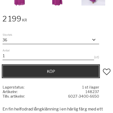
2 199
KR
Storlek
Antal
st
KÖP
Lägg t
Lagerstatus
1 st i lager
Artikelnr
148237
Tillv. artikelnr
6027-3400-6650
En fin helfodrad långklänning i en härlig färg med ett