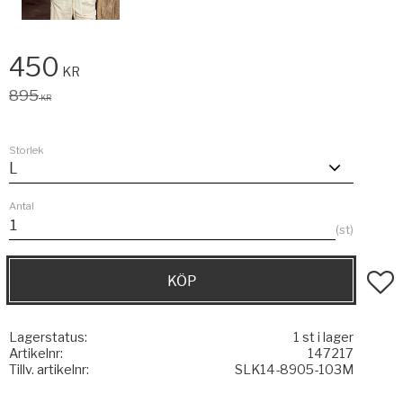
Nedsatt pris:
450
KR
Ordinarie pris:
895
KR
Storlek
Antal
st
KÖP
Lägg t
Lagerstatus
1 st i lager
Artikelnr
147217
Tillv. artikelnr
SLK14-8905-103M