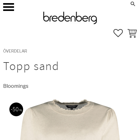
how_to_reg
Mina sidor
Meny
FAVORI
KUND
ÖVERDELAR
Topp sand
Bloomings
50
%