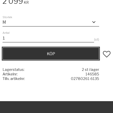
2 099
KR
Storlek
Antal
st
KÖP
Lägg t
Lagerstatus
2 st i lager
Artikelnr
146585
Tillv. artikelnr
02780261-6135