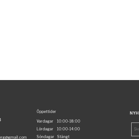
Öppettider
NYH
4
Vardagar 10:00-18:00
Lördagar 10:00-14:00
Söndagar Stängt
berg@gmail.com