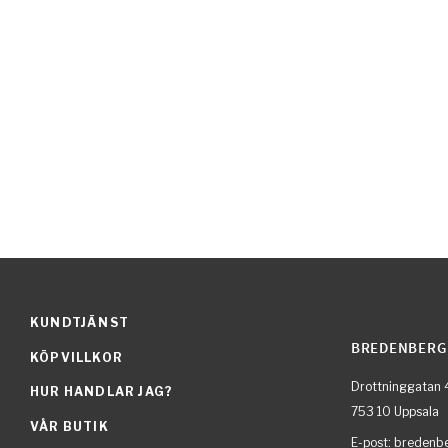
KUNDTJÄNST
BREDENBERG
KÖPVILLKOR
Drottninggatan 
HUR HANDLAR JAG?
753 10 Uppsala
VÅR BUTIK
E-post: breden