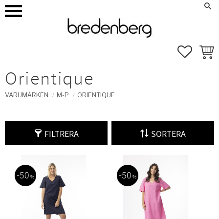
how_to_reg
Mina sidor
Meny
FAVORI
KUND
Orientique
VARUMÄRKEN
M-P
ORIENTIQUE
FILTRERA
SORTERA
50
50
%
%