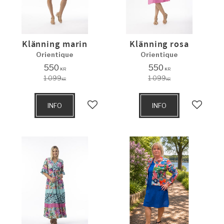
Klänning marin
Klänning rosa
Orientique
Orientique
550
550
KR
KR
1 099
1 099
KR
KR
INFO
INFO
Lägg till i favoriter
Lägg til