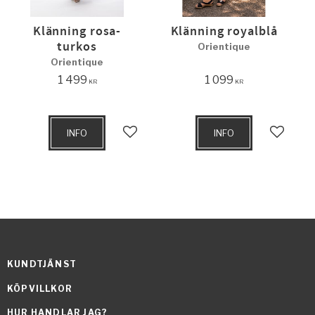
Klänning rosa-
Klänning royalblå
turkos
Orientique
Orientique
1 499
1 099
KR
KR
INFO
INFO
Lägg till i favoriter
Lägg til
KUNDTJÄNST
KÖPVILLKOR
HUR HANDLAR JAG?