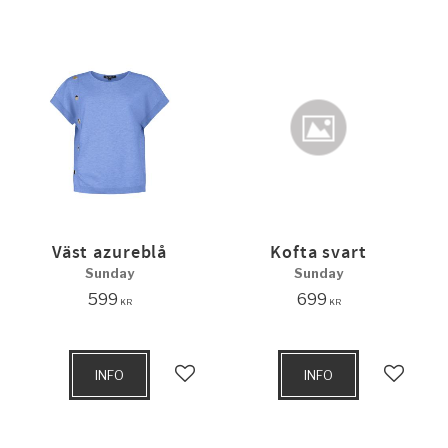
Väst azureblå
Kofta svart
Sunday
Sunday
599
699
KR
KR
INFO
INFO
Lägg till i favoriter
Lägg til