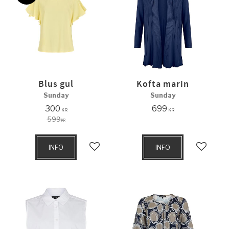
Blus gul
Kofta marin
Sunday
Sunday
300
699
KR
KR
599
KR
INFO
INFO
Lägg till i favoriter
Lägg til