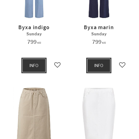
Byxa indigo
Byxa marin
Sunday
Sunday
799
799
KR
KR
INFO
INFO
Lägg till i favoriter
Lägg til