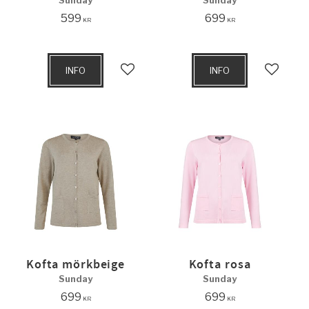
Sunday
Sunday
599
699
KR
KR
INFO
INFO
Lägg till i favoriter
Lägg til
Kofta mörkbeige
Kofta rosa
Sunday
Sunday
699
699
KR
KR