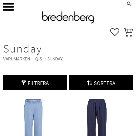
how_to_reg
Mina sidor
Meny
FAVORI
KUND
Sunday
VARUMÄRKEN
Q-S
SUNDAY
FILTRERA
SORTERA