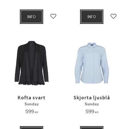
INFO
INFO
Lägg till i favoriter
Lägg til
Kofta svart
Skjorta ljusblå
Sunday
Sunday
599
599
KR
KR