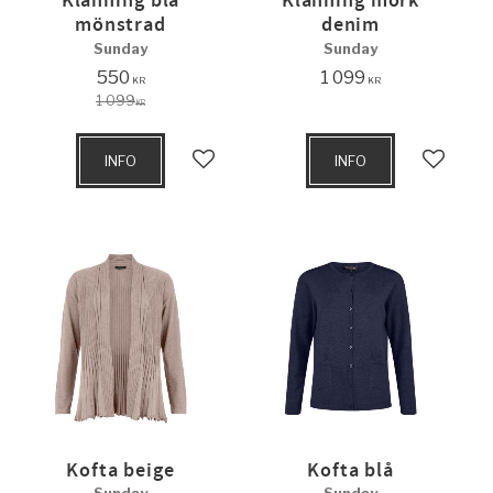
Klänning blå
Klänning mörk
mönstrad
denim
Sunday
Sunday
550
1 099
KR
KR
1 099
KR
INFO
INFO
Lägg till i favoriter
Lägg til
Kofta beige
Kofta blå