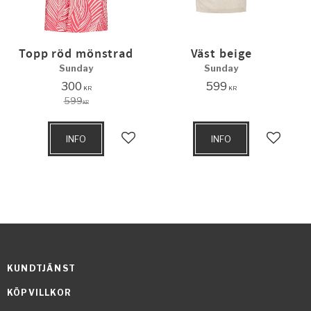
Topp röd mönstrad
Väst beige
Sunday
Sunday
300
599
KR
KR
599
KR
INFO
INFO
Lägg till i favoriter
Lägg til
KUNDTJÄNST
KÖPVILLKOR