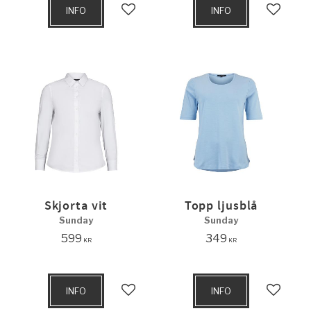
INFO
INFO
Lägg till i favoriter
Lägg til
Skjorta vit
Topp ljusblå
Sunday
Sunday
599
349
KR
KR
INFO
INFO
Lägg till i favoriter
Lägg til