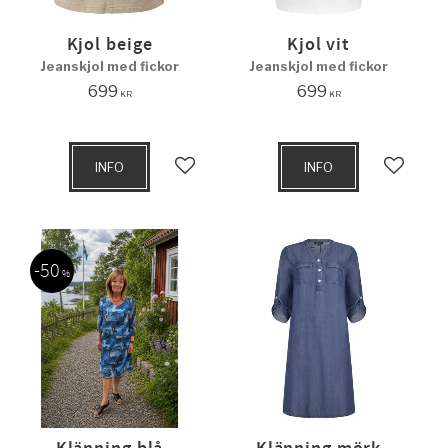
Kjol beige
Kjol vit
Jeanskjol med fickor
Jeanskjol med fickor
699
699
KR
KR
INFO
INFO
Lägg till i favoriter
Lägg til
50
%