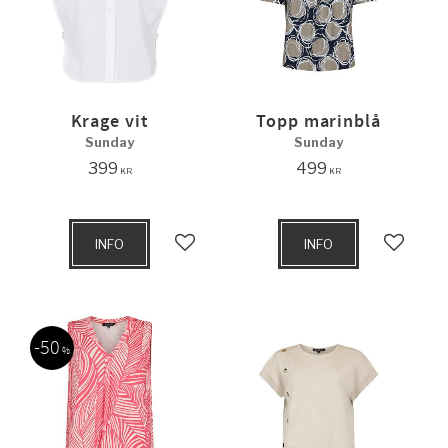
Krage vit
Topp marinblå
Sunday
Sunday
399
499
KR
KR
INFO
INFO
Lägg till i favoriter
Lägg til
50
%