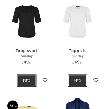
Topp svart
Topp vit
Sunday
Sunday
349
349
KR
KR
INFO
INFO
Lägg till i favoriter
Lägg til
50
%